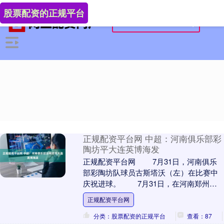
股票配资的正规平台
正规配资平台网 中超：河南俱乐部彩
陶坊平大连英博海发
正规配资平台网 7月31日，河南俱乐
部彩陶坊队球员古斯塔沃（左）在比赛中
庆祝进球。 7月31日，在河南郑州举
行的2026赛季中国足球超级联赛第21轮比
正规配资平台网
赛....
分类：股票配资的正规平台
查看：87