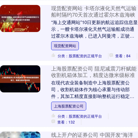
现货配资网站 卡塔尔液化天然气运输
船时隔约70天首次通过霍尔木兹海峡
“海上交通网站”10日更新的航运追踪信息显
示，一艘卡塔尔液化天然气运输船成功通
过霍尔木兹海峡，已进入阿曼湾，正驶向
巴基斯坦方向。 据悉，这是美国和以色列
现货配资网站
对伊朗发....
分类：股票配资的正规平台
查看：84
上海股票配资公司 阻尼减震刀杆赋能
收割机箱体加工，精度达微米级标准
在现代农业装备制造中上海股票配资公
司，收割机箱体作为核心承重与传动部
件，其加工精度直接影响整机运行稳定
性、作业效率与使用寿命。箱体多为铸铁
上海股票配资公司
材质，结构复杂、壁薄易....
分类：股票配资的正规平台
查看：132
线上开户的证券公司 中国开发“海洋