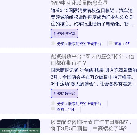
智能电动化质量隐患凸显
随着3·15国际消费者权益日临近，汽车消
费领域的维权话题再度成为行业与公众关
注的核心。汽车行业经历了电动化、智能
化的深度转型，消费投诉结构也随之变
配资炒股官网
化。传统质量问....
分类：股票配资的正规平台
查看：97
配资指数平台 “春天的盛会”将至，他
们都在期待啥？
国际商报记者 洪剑儒 魏桥 进入充满希望的
3月，全国两会将在万众瞩目中拉开帷幕。
对于这场“春天的盛会”，社会各界有着怎样
的期待？ “我期待营商环境与消费环境能
配资指数平台
得....
分类：股票配资的正规平台
查看：114
股票配资咨询行情 广汽丰田铂智7，
将于3月5日预售，中高端稳了吗?
合资转型新能源成功的不多，广汽丰田肯