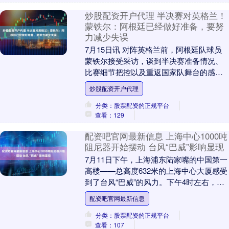
炒股配资开户代理 半决赛对英格兰！
蒙铁尔：阿根廷已经做好准备，要努
力减少失误
7月15日讯 对阵英格兰前，阿根廷队球员
蒙铁尔接受采访，谈到半决赛准备情况、
比赛细节把控以及重返国家队舞台的感受
等话题。 对于即将到来的半决赛，球队准
炒股配资开户代理
备好了吗？....
分类：股票配资的正规平台
查看：129
配资吧官网最新信息 上海中心1000吨
阻尼器开始摆动 台风“巴威”影响显现
7月11日下午，上海浦东陆家嘴的中国第一
高楼——总高度632米的上海中心大厦感受
到了台风“巴威”的风力。下午4时左右，位
于583米高的千吨阻尼器出现明显摆动。
配资吧官网最新信息
当....
分类：股票配资的正规平台
查看：107