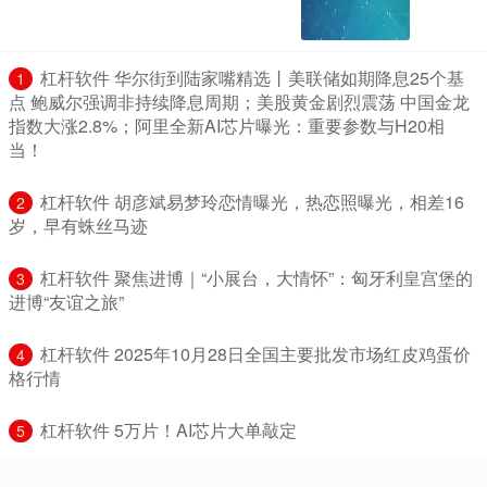
​杠杆软件 华尔街到陆家嘴精选丨美联储如期降息25个基
1
点 鲍威尔强调非持续降息周期；美股黄金剧烈震荡 中国金龙
指数大涨2.8%；阿里全新AI芯片曝光：重要参数与H20相
当！
​杠杆软件 胡彦斌易梦玲恋情曝光，热恋照曝光，相差16
2
岁，早有蛛丝马迹
​杠杆软件 聚焦进博｜“小展台，大情怀”：匈牙利皇宫堡的
3
进博“友谊之旅”
​杠杆软件 2025年10月28日全国主要批发市场红皮鸡蛋价
4
格行情
​杠杆软件 5万片！AI芯片大单敲定
5