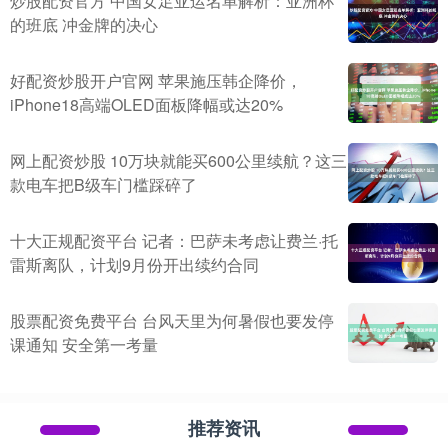
炒股配资官方 中国女足亚运名单解析：亚洲杯
的班底 冲金牌的决心
好配资炒股开户官网 苹果施压韩企降价，
iPhone18高端OLED面板降幅或达20%
网上配资炒股 10万块就能买600公里续航？这三
款电车把B级车门槛踩碎了
十大正规配资平台 记者：巴萨未考虑让费兰·托
雷斯离队，计划9月份开出续约合同
股票配资免费平台 台风天里为何暑假也要发停
课通知 安全第一考量
推荐资讯