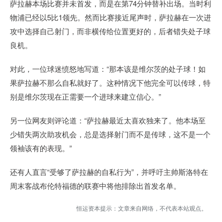
萨拉赫本场比赛并未首发，而是在第74分钟替补出场。当时利
物浦已经以5比1领先。然而比赛接近尾声时，萨拉赫在一次进
攻中选择自己射门，而非横传给位置更好的，后者错失处子球
良机。
对此，一位球迷愤怒地写道：“那本该是维尔茨的处子球！如
果萨拉赫不那么自私就好了。这种情况下他完全可以传球，特
别是维尔茨现在正需要一个进球来建立信心。”
另一位网友则评论道：“萨拉赫最近太喜欢独来了。他本场至
少错失两次助攻机会，总是选择射门而不是传球，这不是一个
领袖该有的表现。”
还有人直言“受够了萨拉赫的自私行为”，并呼吁主帅斯洛特在
周末客战布伦特福德的联赛中将他排除出首发名单。
恒运资本提示：文章来自网络，不代表本站观点。